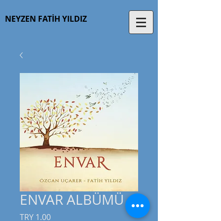
NEYZEN
FATİH
YILDIZ
ENVAR ALBÜMÜ
Fiyat
TRY 1.00