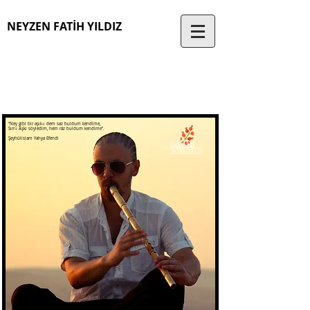
NEYZEN
FATİH
YILDIZ
"Ney gibi bir aşık-ı dem saz buldum kendime,
Sırr-ı Aşkı söyledim, hem râz buldum kendime".
Şeyhülislam Yahya Efendi
BAHAR
YAYINDA!