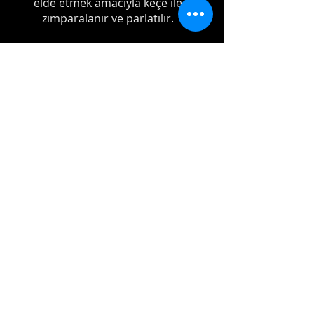
elde etmek amacıyla keçe ile
zımparalanır ve parlatılır.
Arap ülkeleri ve İran'da
parazvanesiz kamıştan ibaret
neyler'e sıklıkla rastlanır. Ancak bu
kamışların da yine alt ve üst
boğumlarına metal ip ya da bant
sarılmaktadır.
Gümüş Parazvane