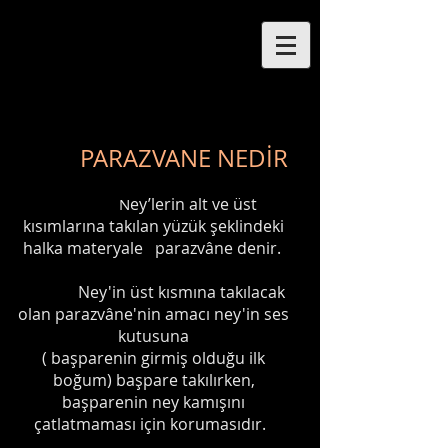
NEYZEN
FATİH
YILDIZ
PARAZVANE NEDİR
ey’lerin alt ve üst
N
kısımlarına takılan yüzük şeklindeki
halka materyale parazvâne denir.
Ney'in üst kısmına takılacak
olan parazvâne'nin amacı ney'in ses
kutusuna
( başparenin girmiş olduğu ilk
boğum) başpare takılırken,
başparenin ney kamışını
çatlatmaması için korumasıdır.